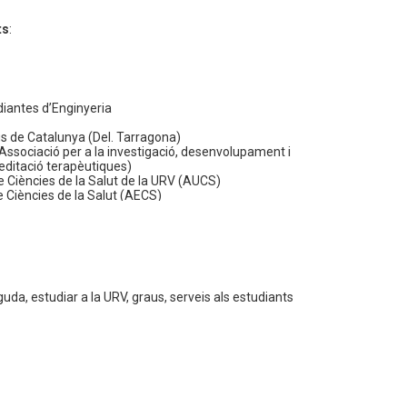
ts
:
diantes d’Enginyeria
s de Catalunya (Del. Tarragona)
sociació per a la investigació, desenvolupament i
editació terapèutiques)
e Ciències de la Salut de la URV (AUCS)
e Ciències de la Salut (AECS)
s
ics i TIC: Servei d’Atenció a l’Usuari, eines TIC,
guda, estudiar a la URV, graus, serveis als estudiants
 Gestió Acadèmica de Campus, expedients i títols
 de crèdits, expedients, etc.), admissió i Matrícula
, modificació de matrícula, etc.)
tenció a l’Usuari, Factoria, Espai Aprenentatge
omís Social: URV Solidària, mediambiental i
lut, Aules Culturals i diversitat i igualtat