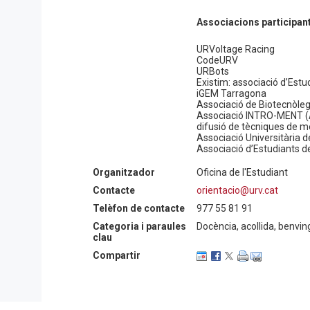
Associacions participan
URVoltage Racing
CodeURV
URBots
Existim: associació d’Estu
iGEM Tarragona
Associació de Biotecnòleg
Associació INTRO-MENT (As
difusió de tècniques de m
Associació Universitària d
Associació d’Estudiants d
Colla castellera Pataquer
Organitzador
Oficina de l'Estudiant
Contacte
orientacio@urv.cat
Serveis als estudiants:
Telèfon de contacte
977 55 81 91
Servei de Recursos Informàt
Categoria i paraules
Docència, acollida, benvin
Office 365, Secretaria de
clau
(certificats, reconeixement
Compartir
(canvi de grup, admissions
CRAI: biblioteca, Punt d’A
Llengües (EAL)
Oficina d’Igualtat i Compr
sostenibilitat, Benestar i sa