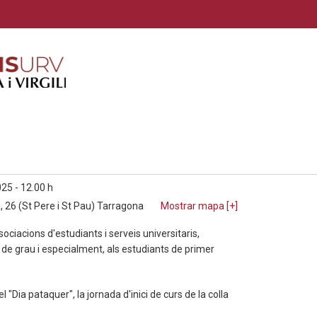
25 - 12.00 h
 26 (St Pere i St Pau) Tarragona
Mostrar mapa [
+
]
ociacions d'estudiants i serveis universitaris,
t de grau i especialment, als estudiants de primer
el "Dia pataquer", la jornada d'inici de curs de la colla