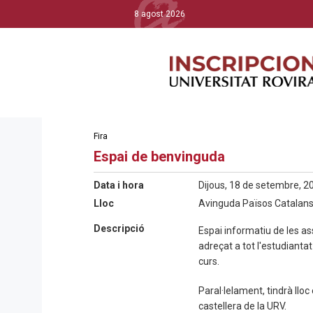
8 agost 2026
Fira
Espai de benvinguda
Data i hora
Dijous, 18 de setembre, 20
Lloc
Avinguda Països Catalans,
Descripció
Espai informatiu de les ass
adreçat a tot l'estudianta
curs.
Paral·lelament, tindrà lloc 
castellera de la URV.