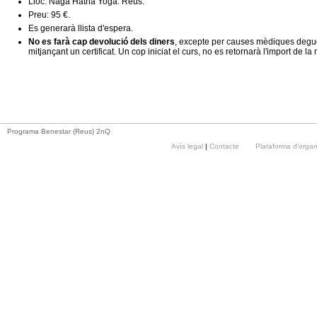
Lloc: Naga Hatha Yoga. Reus.
Preu: 95 €.
Es generarà llista d'espera.
No es farà cap devolució dels diners
, excepte per causes mèdiques degu
mitjançant un certificat. Un cop iniciat el curs, no es retornarà l'import de la
Programa Benestar (Reus) 2nQ
Avís legal
|
Contacte
Plataforma d'orga