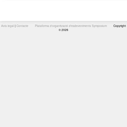
Avís legal
|
Contacte
Plataforma d'organització d'esdeveniments Symposium
Copyright
© 2026